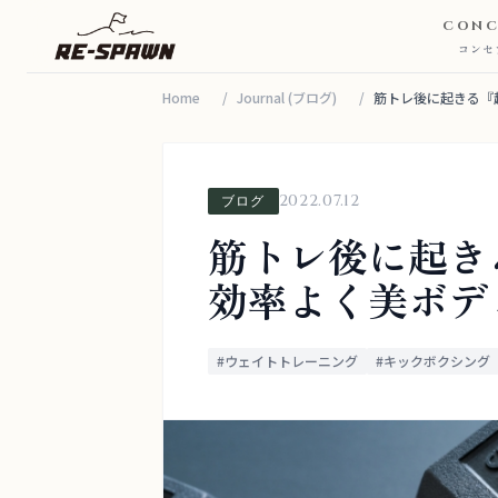
CONC
コンセ
Home
/
Journal (ブログ)
/
筋トレ後に起きる『超
CONCEPT
コンセプト
SERVICE & PRICE
2022.07.12
ブログ
サービス・料金
TRAINERS
筋トレ後に起き
トレーナー
効率よく美ボデ
VOICE
お客様の声
FAQ
#ウェイトトレーニング
#キックボクシング
よくある質問
JOURNAL
お知らせ・ブログ
ACCESS
アクセス