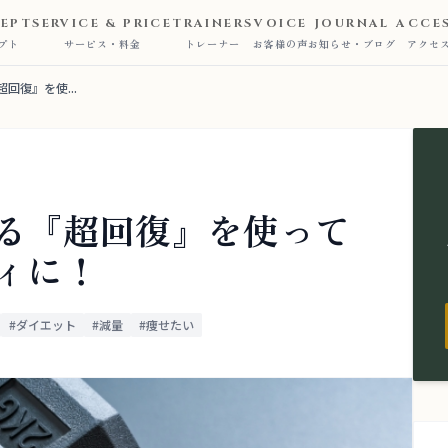
EPT
SERVICE & PRICE
TRAINERS
VOICE
JOURNAL
ACCE
プト
サービス・料金
トレーナー
お客様の声
お知らせ・ブログ
アクセ
回復』を使...
る『超回復』を使って
ィに！
#ダイエット
#減量
#痩せたい