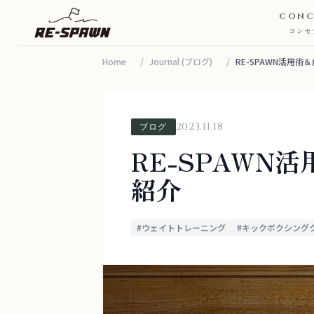
CONC
コンセ
Home
/
Journal (ブログ)
/
RE-SPAWN活用術＆成
CONCEPT
コンセプト
SERVICE & PRICE
2023.11.18
ブログ
サービス・料金
TRAINERS
RE-SPAWN
トレーナー
紹介
VOICE
お客様の声
FAQ
#ウェイトトレーニング
#キックボクシング
よくある質問
JOURNAL
お知らせ・ブログ
ACCESS
アクセス