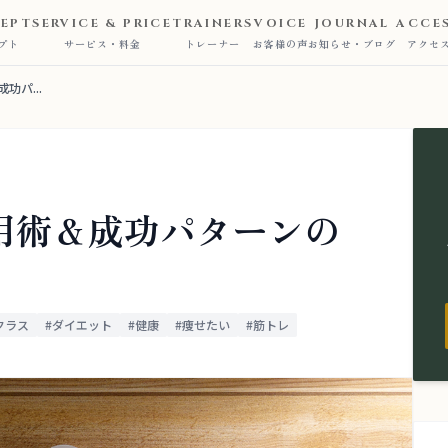
EPT
SERVICE & PRICE
TRAINERS
VOICE
JOURNAL
ACCE
プト
サービス・料金
トレーナー
お客様の声
お知らせ・ブログ
アクセ
功パ...
活用術＆成功パターンの
クラス
#ダイエット
#健康
#痩せたい
#筋トレ