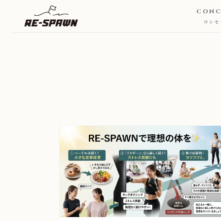
CONC
コンセ
CONCEPT
コンセプト
SERVICE & PRICE
サービス・料金
TRAINERS
トレーナー
VOICE
お客様の声
FAQ
よくある質問
JOURNAL
お知らせ・ブログ
ACCESS
アクセス