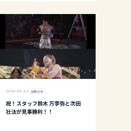
ギリまで減らす。 ダイエットを始めるとき、多
くの方が […]
2026.06.22
お知らせ
祝！スタッフ鈴木 万李弥と次田
壮汰が見事勝利！！