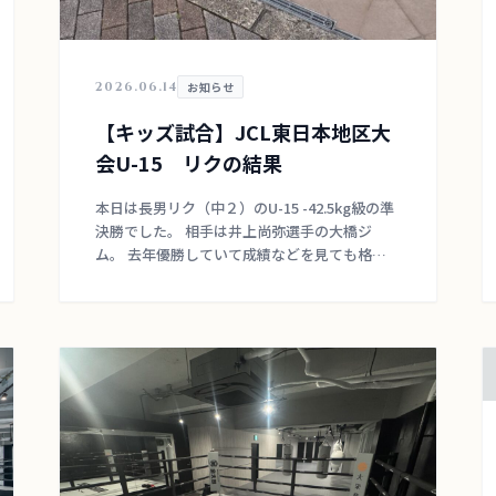
2026.06.14
お知らせ
【キッズ試合】JCL東日本地区大
会U-15 リクの結果
本日は長男リク（中２）のU-15 -42.5kg級の準
決勝でした。 相手は井上尚弥選手の大橋ジ
ム。 去年優勝していて成績などを見ても格上
の選手との戦いでした。 準々決勝の勝利か
ら、その強者の試合映像を見て研究しこうして
い […]