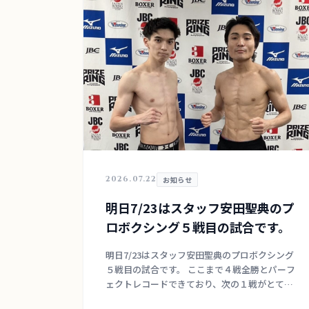
2026.07.22
お知らせ
明日7/23はスタッフ安田聖典のプ
ロボクシング５戦目の試合です。
明日7/23はスタッフ安田聖典のプロボクシング
５戦目の試合です。 ここまで４戦全勝とパーフ
ェクトレコードできており、次の１戦がとても
重要な１戦になります。 そのため、明日は16