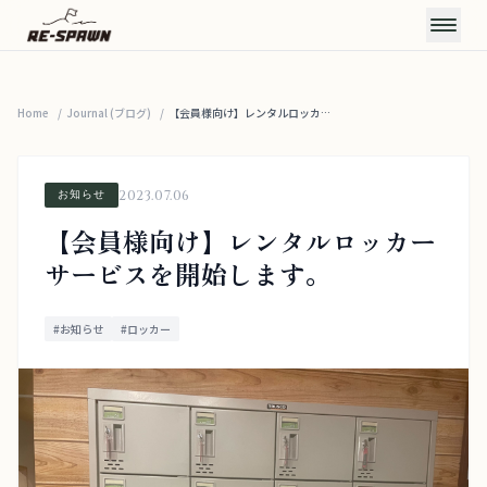
Home
/
Journal (ブログ)
CONCEPT
/
【会員様向け】レンタルロッカー...
コンセプト
SERVICE & PRICE
2023.07.06
お知らせ
サービス・料金
TRAINERS
【会員様向け】レンタルロッカー
トレーナー
サービスを開始します。
VOICE
お客様の声
#お知らせ
#ロッカー
FAQ
よくある質問
JOURNAL
お知らせ・ブログ
ACCESS
アクセス