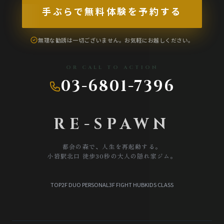
TERMS
手ぶらで無料体験を予約する
会員規約
無理な勧誘は一切ございません。お気軽にお越しください。
TRIAL LESSON
無料体験のご予約
OR CALL TO ACTION
03-6801-7396
RE-SPAWN
都会の森で、人生を再起動する。
小岩駅北口 徒歩30秒の大人の隠れ家ジム。
TOP
2F DUO PERSONAL
3F FIGHT HUB
KIDS CLASS