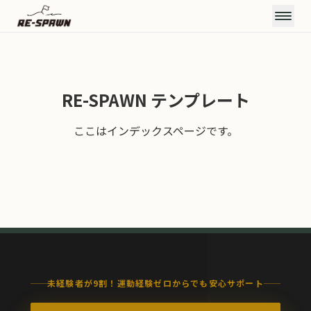
CONCEPT
RE-SPAWN テンプレート
コンセプト
SERVICE & PRICE
ここはインデックスページです。
サービス・料金
TRAINERS
トレーナー
VOICE
お客様の声
FAQ
よくある質問
JOURNAL
お知らせ・ブログ
ACCESS
未経験者が9割！運動経験ゼロからでも安心サポート
アクセス