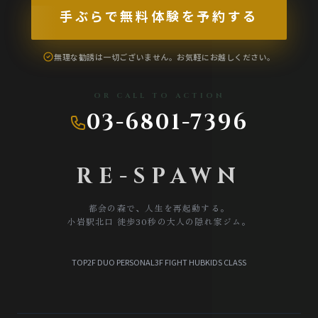
TERMS
手ぶらで無料体験を予約する
会員規約
無理な勧誘は一切ございません。お気軽にお越しください。
TRIAL LESSON
無料体験のご予約
OR CALL TO ACTION
03-6801-7396
RE-SPAWN
都会の森で、人生を再起動する。
小岩駅北口 徒歩30秒の大人の隠れ家ジム。
TOP
2F DUO PERSONAL
3F FIGHT HUB
KIDS CLASS