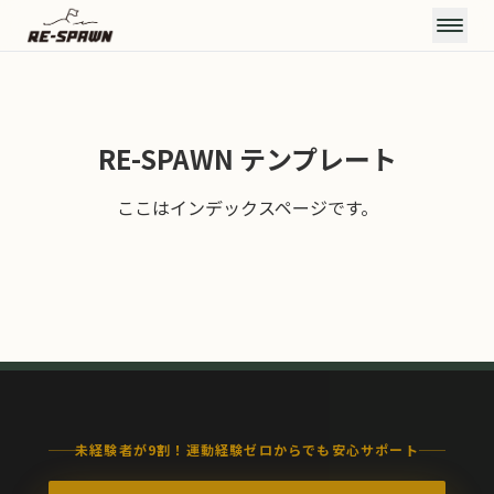
CONCEPT
RE-SPAWN テンプレート
コンセプト
SERVICE & PRICE
ここはインデックスページです。
サービス・料金
TRAINERS
トレーナー
VOICE
お客様の声
FAQ
よくある質問
JOURNAL
お知らせ・ブログ
ACCESS
未経験者が9割！運動経験ゼロからでも安心サポート
アクセス