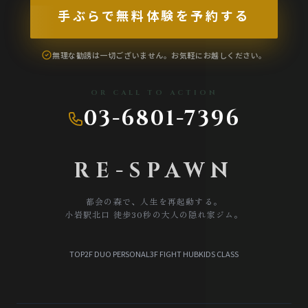
TERMS
手ぶらで無料体験を予約する
会員規約
無理な勧誘は一切ございません。お気軽にお越しください。
TRIAL LESSON
無料体験のご予約
OR CALL TO ACTION
03-6801-7396
RE-SPAWN
都会の森で、人生を再起動する。
小岩駅北口 徒歩30秒の大人の隠れ家ジム。
TOP
2F DUO PERSONAL
3F FIGHT HUB
KIDS CLASS