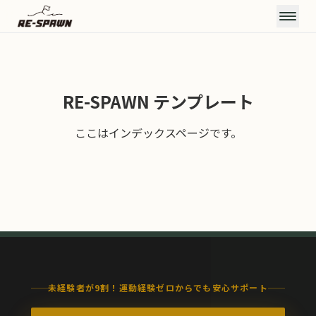
CONCEPT
RE-SPAWN テンプレート
コンセプト
SERVICE & PRICE
ここはインデックスページです。
サービス・料金
TRAINERS
トレーナー
VOICE
お客様の声
FAQ
よくある質問
JOURNAL
お知らせ・ブログ
ACCESS
未経験者が9割！運動経験ゼロからでも安心サポート
アクセス