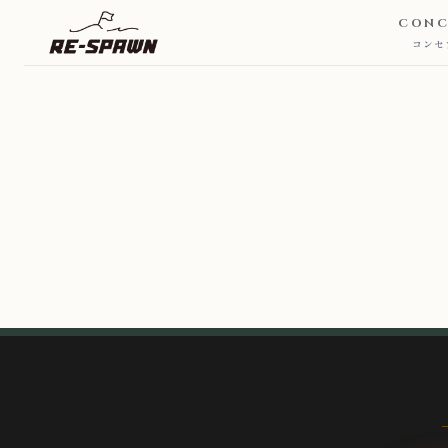
CONC
コンセ
CONCEPT
コンセプト
SERVICE & PRICE
サービス・料金
TRAINERS
トレーナー
VOICE
お客様の声
FAQ
よくある質問
JOURNAL
お知らせ・ブログ
ACCESS
アクセス