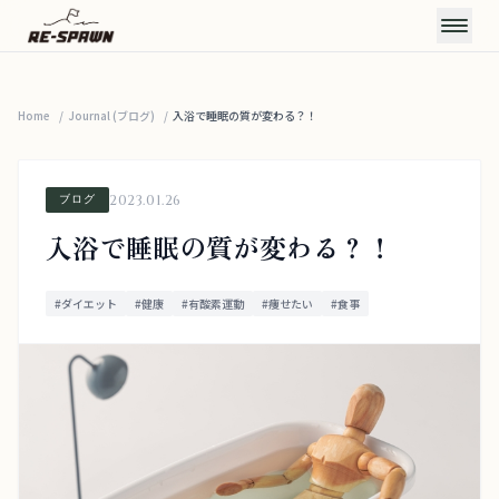
Home
/
Journal (ブログ)
CONCEPT
/
入浴で睡眠の質が変わる？！
コンセプト
SERVICE & PRICE
2023.01.26
ブログ
サービス・料金
TRAINERS
入浴で睡眠の質が変わる？！
トレーナー
VOICE
#ダイエット
#健康
#有酸素運動
#痩せたい
#食事
お客様の声
FAQ
よくある質問
JOURNAL
お知らせ・ブログ
ACCESS
アクセス