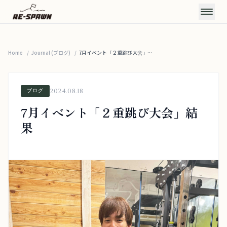
Home
/
Journal (ブログ)
CONCEPT
/
7月イベント「２重跳び大会」結...
コンセプト
SERVICE & PRICE
2024.08.18
ブログ
サービス・料金
TRAINERS
7月イベント「２重跳び大会」結
トレーナー
果
VOICE
お客様の声
FAQ
よくある質問
JOURNAL
お知らせ・ブログ
ACCESS
アクセス