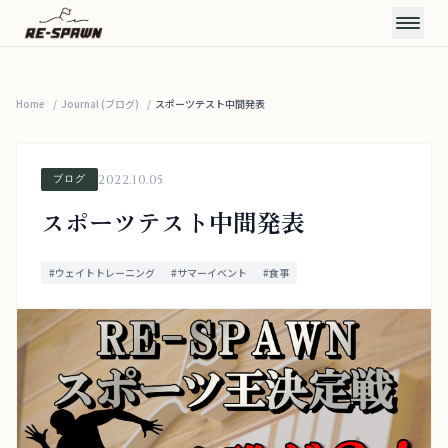
Home
/
Journal (ブログ)
CONCEPT
/
スポーツテスト中間発表
コンセプト
SERVICE & PRICE
2022.10.05
ブログ
サービス・料金
TRAINERS
スポーツテスト中間発表
トレーナー
VOICE
#ウェイトトレーニング
#サマーイベント
#食事
お客様の声
FAQ
よくある質問
JOURNAL
お知らせ・ブログ
ACCESS
アクセス